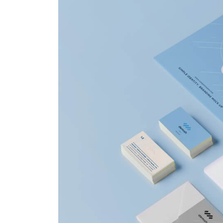
世界，您好！
2023年12月21日
This is a stardard post with
preview image
2016年6月13日
This is a stardard slider gall
2016年6月13日