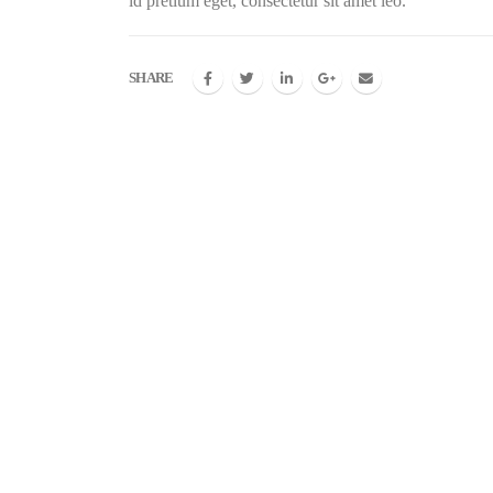
id pretium eget, consectetur sit amet leo.
SHARE