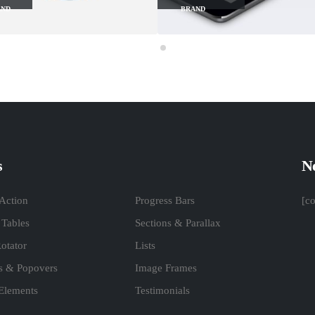
BRAND
BRAND
s
Ne
 Action
Progress Bars
[c
 Tables
Sections & Parallax
otator
Lists
ps & Popovers
Image Frames
 Elements
Testimonials