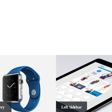
Left Sidebar
Left and Rig