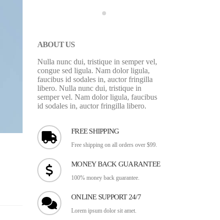
2016年5月30日
ABOUT US
Nulla nunc dui, tristique in semper vel,
congue sed ligula. Nam dolor ligula,
faucibus id sodales in, auctor fringilla
libero. Nulla nunc dui, tristique in
semper vel. Nam dolor ligula, faucibus
id sodales in, auctor fringilla libero.
FREE SHIPPING
Free shipping on all orders over $99.
MONEY BACK GUARANTEE
100% money back guarantee.
ONLINE SUPPORT 24/7
Lorem ipsum dolor sit amet.