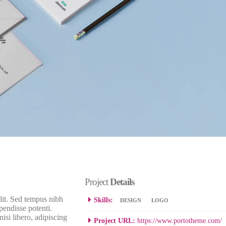
2016年5月30日
Project
Details
lit. Sed tempus nibh
Skills:
DESIGN
LOGO
pendisse potenti.
isi libero, adipiscing
Project URL:
https://www.portotheme.com/