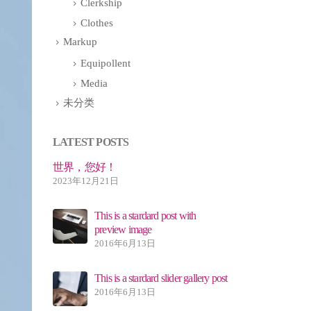
Clerkship
Clothes
Markup
Equipollent
Media
未分类
LATEST POSTS
This is a standard image gallery
世界，您好
thumbs post
2023年12月21
2016年6月11日
d post with
This 
This is a standard embedded video
prev
post
201
2016年6月10日
d slider gallery post
This 
This is a standard HTML5 video
201
post