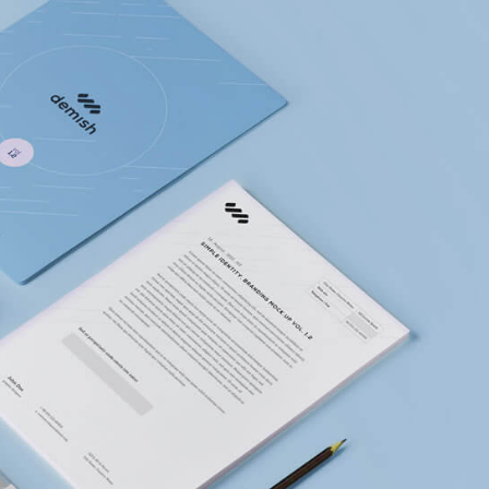
This is a standard image gallery
世界，您好！
thumbs post
2023年12月21日
2016年6月11日
This is a stardar
This is a standard embedded video
preview image
post
2016年6月13日
2016年6月10日
ery post
This is a stardar
This is a standard HTML5 video
2016年6月13日
post