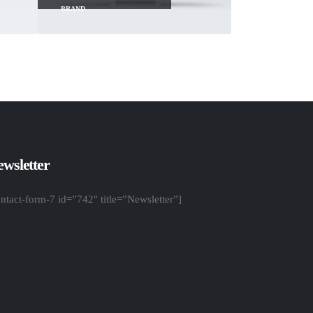
BRAND
wsletter
ontact-form-7 id=”742″ title=”Newsletter”]