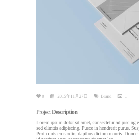
0
2015年11月27日
Brand
1
Project
Description
Lorem ipsum dolor sit amet, consectetur adipiscing e
sed elimttis adipiscing. Fusce in hendrerit purus. Sus
Proin quis eros odio, dapibus dictum mauris. Donec n