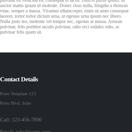
pulvinar eu vehicula eu, consequat et lacus. Duis et purus ipsum. In
auctor mattis ipsum id molestie. Donec risus nulla, fringilla a rhoncus
vitae, semper a massa. Vivamus ullamcorper, enim sit amet consequat
laoreet, tortor tortor dictum urna, ut egestas urna ipsum nec libero.
Nulla justo leo, molestie vel tempor nec, egestas at massa. Aenean
pulvinar, felis porttitor iaculis pulvinar, odio orci sodales odio, ac
pulvinar felis quam sit.
Contact Details
Porto Template 123
Porto Blvd, Suite
Call: 123-456-7890
Email:
info@porto.com