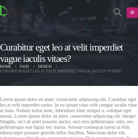
Curabitur eget leo at velit imperdiet
vague iaculis vitaes?
HOME
FAQS
DESIGN
CURABITUR EGET LEO AT VELIT IMPERDIET VAGUE IACULIS VITAES?
Lorem ipsum dolor sit amet, consectetur adipiscing elit. Curabitur eget
leo at velit imperdiet varius. In eu ipsum vitae velit congue iaculis vitae
at risus. Nullam tortor nunc, bibendum vitae semper a, volutpat eget
massa. Lorem ipsum dolor sit amet, consectetur adipiscing elit. Integer
fringilla, orci sit amet posuere auctor, orci eros pellentesque odio, nec
pellentesque erat ligula nec massa. Aenean consequat lorem ut felis
ullamcorper posuere gravida tellus faucibus. Maecenas dolor elit,